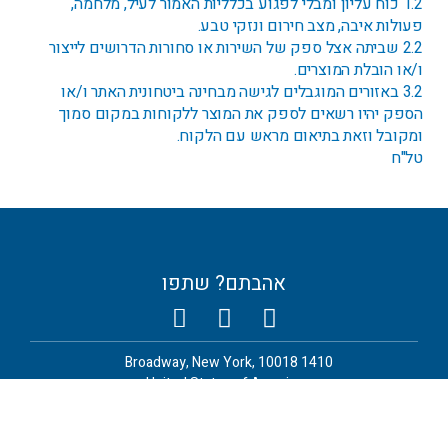
1.2 כוח עליון ומבלי לפגוע בכלליות האמור לעיל, מלחמה,
פעולות איבה, מצב חירום ונזקי טבע.
2.2 שביתה אצל ספק של השירות או סחורות הדרושים לייצור
ו/או הובלת המוצרים.
3.2 באזורים המוגבלים לגישה מבחינה ביטחונית האתר ו/או
הספק יהיו רשאים לספק את המוצר ללקוחות במקום סמוך
ומקובל וזאת בתיאום מראש עם הלקוח.
טל"ח
אהבתם? שתפו
1410 Broadway, New York, 10018
United States of America
Technology Park, Standback Way, Skelmanthorpe, West
Yorkshire HD8 9GA