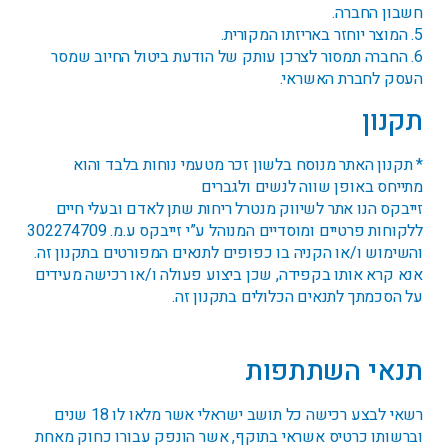
חשבון החברה.
5. המוצר יוחזר באריזתו המקורית.
6. החברה תמסור לצרכן עותק של הודעת ביטול החיוב שמסר
העסק לחברת האשראי.
תקנון
* תקנון האתר מנוסח בלשון זכר מטעמי נוחות בלבד והוא
מתייחס באופן שווה לנשים ולגברים
זייבקס הנו אתר לשיווק מנטרל ריחות שתן לאדם ובעלי חיים
ללקוחות פרטיים ומוסדיים המנוהל ע”י זייבקס ע.מ. 302274709
והשימוש ו/או הקניה בו כפופים לתנאים המפורטים בתקנון זה.
אנא קרא אותו בקפידה, שכן ביצוע פעולה ו/או רכישה מעידים
על הסכמתך לתנאים הכלולים בתקנון זה.
תנאי השתתפות
רשאי לבצע רכישה כל תושב ישראלי אשר מלאו לו 18 שנים
וברשותו כרטיס אשראי בתוקף, אשר הונפק עבורו כחוק מאחת