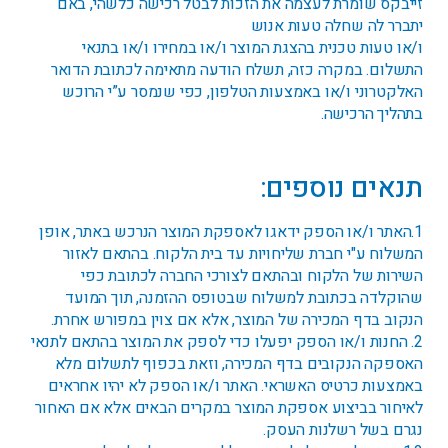
זייבקס שומרת לעצמה את הזכות לבטל רכישה כלשהי, באם
יתברר לה שחלה טעות אנוש
ו/או טעות טכנית בהצגת המוצר ו/או במחירו ו/או בתנאי
התשלום. במקרה כזה, תשלח הודעה מתאימה לכתובת הדואר
האלקטרוני ו/או באמצעות הטלפון, כפי שנמסר ע”י הרוכש
בתהליך הרכישה.
תנאים נוספים:
1.האתר ו/או הספק ידאגו לאספקת המוצר הנרכש באתר, אופן
המשלוח ע"י חברת שליחויות עד בית הלקוח. בהתאם לאזור
השירות של הלקוח ובהתאם לצורכי החברה לכתובת כפי
שהוקלדה בכתובת למשלוח שבטופס ההזמנה, תוך המועד
הנקוב בדף המכירה של המוצר, אלא אם צוין במפורש אחרת.
2. החנות ו/או הספק יפעלו כדי לספק את המוצר בהתאם לתנאי
האספקה הנקובים בדף המכירה, וזאת בכפוף לתשלום מלא
באמצעות כרטיס האשראי. האתר ו/או הספק לא יהיו אחראים
לאיחור בביצוע אספקת המוצר במקרים הבאים אלא אם האחור
נגרם בשל רשלנות העסק.