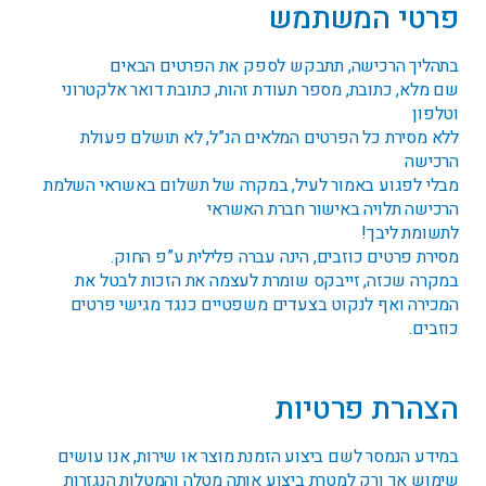
פרטי המשתמש
בתהליך הרכישה, תתבקש לספק את הפרטים הבאים
שם מלא, כתובת, מספר תעודת זהות, כתובת דואר אלקטרוני
וטלפון
ללא מסירת כל הפרטים המלאים הנ”ל, לא תושלם פעולת
הרכישה
מבלי לפגוע באמור לעיל, במקרה של תשלום באשראי השלמת
הרכישה תלויה באישור חברת האשראי
לתשומת ליבך!
מסירת פרטים כוזבים, הינה עברה פלילית ע”פ החוק.
במקרה שכזה, זייבקס שומרת לעצמה את הזכות לבטל את
המכירה ואף לנקוט בצעדים משפטיים כנגד מגישי פרטים
כוזבים.
הצהרת פרטיות
במידע הנמסר לשם ביצוע הזמנת מוצר או שירות, אנו עושים
שימוש אך ורק למטרת ביצוע אותה מטלה והמטלות הנגזרות