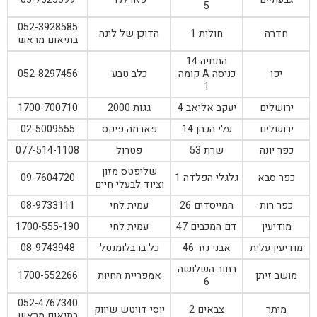
5
052-3928585
חדרה
חולית 1
הדוכן של לינה
בתיאום מראש
התחיה 14
יפו
כניסה A קומה
כלב טבע
052-8297456
1
ירושלים
יעקב אליאב 4
גגות 2000
1700-700710
ירושלים
עלי הכהן 14
פארמה פיקס
02-5009555
כפר יונה
שרת 53
פטרול
077-514-1108
שליפטס מזון
כפר סבא
גלגלי הפלדה 1
09-7604720
וציוד לבעלי חיים
כפר רות
המייסדים 26
עמית לחי
08-9733111
מודיעין
דם המכבים 47
עמית לחי
1700-555-190
מודיעין עלית
אבני נזר 46
כל בו בלומנטל
08-9743948
רחוב השלושה
מושב זיתן
אמפריית החיות
1700-552266
6
052-4767340
מיתר
צבאים 2
יוסי דויטש שיווק
בתיאום מראש