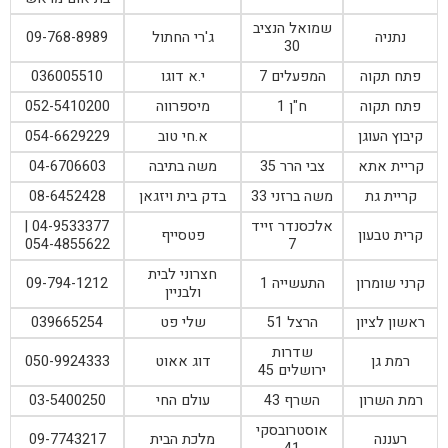
שמואל הנציב
נתניה
ג'רי החתול
09-768-8989
30
פתח תקוה
המפעלים 7
י.א דוגו
036005510
פתח תקוה
ח"ן 1
מיספרווה
052-5410200
קיבוץ העוגן
א.חי טוב
054-6629229
קריית אתא
צבי הרר 35
משה בתיבה
04-6706603
קריית גת
משה ברזני 33
בדק בית ויזגאן
08-6452428
אלכסנדר זייד
04-9533377 |
קרית טבעון
פטסייף
054-4855622
7
חצרוני לבית
קרני שומרון
התעשייה 1
09-794-1212
ולבניין
ראשון לציון
הרצל 51
שלי פט
039665254
שדרות
רמת גן
דוג אאוט
050-9924333
ירושלים 45
רמת השרון
השרף 43
עולם החי
03-5400250
אוסטרובסקי
רעננה
מלכת הבית
09-7743217