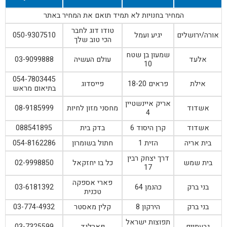
המחיר בחנויות לא תמיד תואם את המחיר באתר
טודו דוג לחבר
אורה/ירושלים
יגיע ועמל
050-9307510
הכי טוב שלך
שמעון בן שטח
אלעד
עולם העשיה
03-9099888
10
054-7803445
אילת
פראים 18-20
פייסדוג
בתיאום מראש
אריק איינשטיין
אשדוד
מחסני מזון לחיות
08-9185999
4
אשדוד
קרן היסוד 6
בדק בית
088541895
בית אריה
הזית 1
חתול בשומרון
054-8162286
דרך יצחק רבין
בית שמש
כל בו יחזקאל
02-9998850
17
פארי אספקה
בני ברק
כהנמן 64
03-6181392
טכנית
בני ברק
הירקון 8
קלין מאסטר
03-774-4932
תפוצות ישראל
גבעתיים
פארלנד
03-7325599