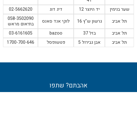
41
שער בנימין
יד היוצר 12
דיג דוג
02-5662620
058-3502090
תל אביב
גרשון ש"ץ 16
לוקי אנד סאנס
בתיאום מראש
תל אביב
בזל 37
bazoo
03-6161605
תל אביב
אבן גבירול 5
פטשופסל
1700-700-646
אהבתם? שתפו
1410 Broadway, New York, 10018
United States of America
Technology Park, Standback Way, Skelmanthorpe, West
Yorkshire HD8 9GA