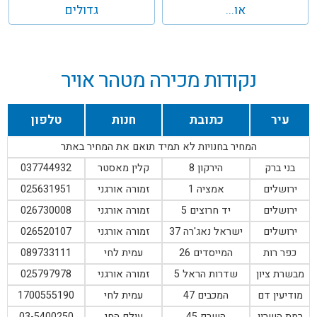
או...
גדולים
נקודות מכירה מטהר אויר
עיר
כתובת
חנות
טלפון
המחיר בחנויות לא תמיד תואם את המחיר באתר
בני ברק
הירקון 8
קלין מאסטר
037744932
ירושלים
אמציה 1
זמורה אורגני
025631951
ירושלים
יד חרוצים 5
זמורה אורגני
026730008
ירושלים
ישראל נאג'רה 37
זמורה אורגני
026520107
כפר רות
המייסדים 26
עמית לחי
089733111
מבשרת ציון
שדרות הראל 5
זמורה אורגני
025797978
מודיעין דם
המכבים 47
עמית לחי
1700555190
רמת השרון
השרף 45
עולם החי
03-5400250