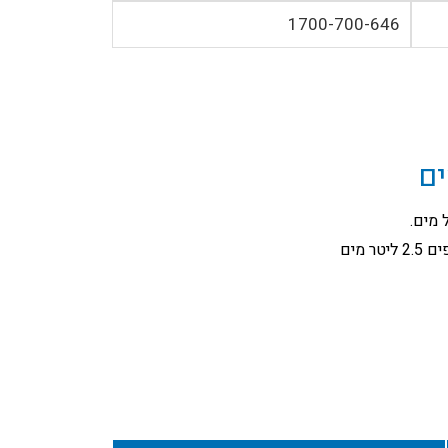
1700-700-646
ים