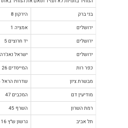
המחיר בחנויות לא תמיד תואם את המחיר באתר
בני ברק
הירקון 8
ירושלים
אמציה 1
ירושלים
יד חרוצים 5
ירושלים
ישראל נאג'רה 37
כפר רות
המייסדים 26
מבשרת ציון
שדרות הראל 5
מודיעין דם
המכבים 47
רמת השרון
השרף 45
תל אביב
גרשון ש"ץ 16