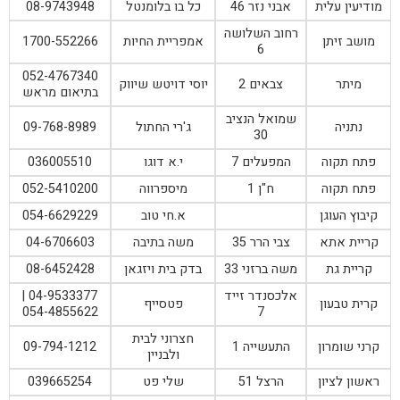
מודיעין עלית
אבני נזר 46
כל בו בלומנטל
08-9743948
רחוב השלושה
מושב זיתן
אמפריית החיות
1700-552266
6
052-4767340
מיתר
צבאים 2
יוסי דויטש שיווק
בתיאום מראש
שמואל הנציב
נתניה
ג'רי החתול
09-768-8989
30
פתח תקוה
המפעלים 7
י.א דוגו
036005510
פתח תקוה
ח"ן 1
מיספרווה
052-5410200
קיבוץ העוגן
א.חי טוב
054-6629229
קריית אתא
צבי הרר 35
משה בתיבה
04-6706603
קריית גת
משה ברזני 33
בדק בית ויזגאן
08-6452428
אלכסנדר זייד
04-9533377 |
קרית טבעון
פטסייף
054-4855622
7
חצרוני לבית
קרני שומרון
התעשייה 1
09-794-1212
ולבניין
ראשון לציון
הרצל 51
שלי פט
039665254