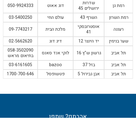
שדרות
רמת גן
דוג אאוט
050-9924333
ירושלים 45
רמת השרון
השרף 43
עולם החי
03-5400250
אוסטרובסקי
רעננה
מלכת הבית
09-7743217
41
שער בנימין
יד היוצר 12
דיג דוג
02-5662620
058-3502090
תל אביב
גרשון ש"ץ 16
לוקי אנד סאנס
בתיאום מראש
תל אביב
בזל 37
bazoo
03-6161605
תל אביב
אבן גבירול 5
פטשופסל
1700-700-646
אהבתם? שתפו