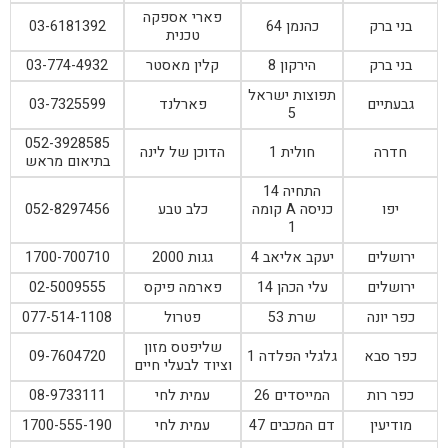
פארי אספקה
בני ברק
כהנמן 64
03-6181392
טכנית
בני ברק
הירקון 8
קלין מאסטר
03-774-4932
תפוצות ישראל
גבעתיים
פארלנד
03-7325599
5
052-3928585
חדרה
חולית 1
הדוכן של לינה
בתיאום מראש
התחיה 14
יפו
כניסה A קומה
כלב טבע
052-8297456
1
ירושלים
יעקב אליאב 4
גגות 2000
1700-700710
ירושלים
עלי הכהן 14
פארמה פיקס
02-5009555
כפר יונה
שרת 53
פטרול
077-514-1108
שליפטס מזון
כפר סבא
גלגלי הפלדה 1
09-7604720
וציוד לבעלי חיים
כפר רות
המייסדים 26
עמית לחי
08-9733111
מודיעין
דם המכבים 47
עמית לחי
1700-555-190