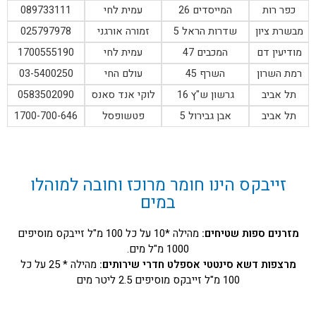
כפר רות
המייסדים 26
עמית לחי
089733111
מבשרת ציון
שדרות הראל 5
זמורה אורגני
025797978
מודיעין דם
המכבים 47
עמית לחי
1700555190
רמת השרון
השרף 45
עולם החי
03-5400250
תל אביב
גרשון ש"ץ 16
לוקי אנד סאנס
0583502090
תל אביב
אבן גבירול 5
פטשופסל
1700-700-646
זייבקס הינו חומר מרוכז וחובה למוהלו
במים
מזרנים ספות שטיחים:
מהילה *10 על כל 100 מ"ל זייבקס מוסיפים
1000 מ"ל מים.
מרצפות דשא סינטטי אספלט חדרי שירותים:
מהילה * 25 על כל
100 מ"ל זייבקס מוסיפים 2.5 ליטר מים