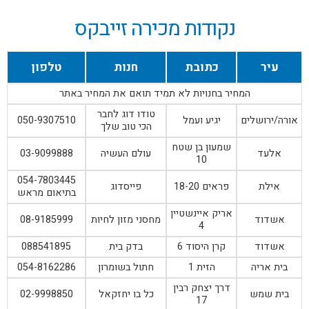
נקודות מכירה זייבקס
עיר
כתובת
חנות
טלפון
המחיר בחנויות לא תמיד תואם את המחיר באתר
טודו דוג לחבר
אורה/ירושלים
יגיע ועמל
050-9307510
הכי טוב שלך
שמעון בן שטח
אלעד
עולם העשיה
03-9099888
10
054-7803445
אילת
פראים 18-20
פייסדוג
בתיאום מראש
אריק איינשטיין
אשדוד
מחסני מזון לחיות
08-9185999
4
אשדוד
קרן היסוד 6
בדק בית
088541895
בית אריה
הזית 1
חתול בשומרון
054-8162286
דרך יצחק רבין
בית שמש
כל בו יחזקאל
02-9998850
17