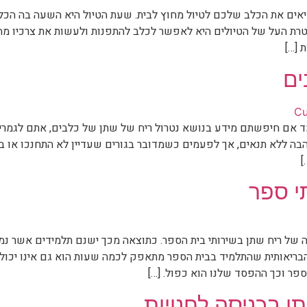
אים את הכלב שלכם לטיול מחוץ לבית. שעת הטיול היא השעה בה הכל
טרת העל של הטיולים היא לאפשר לכלב להתפנות ולעשות את צרכיו מח
 […]
ים
ד אם חיפשתם מידע בנושא נטרול ריח של שתן של כלבים, אתם לגמרי 
הבה ללא תנאים, אך לפעמים כשמדובר בגורים שעדיין לא התחנכו או בע
]
י ספר
 של ריח שתן בשירותי בית הספר. כתוצאה מכך ישנם תלמידים אשר נמ
ריאותית שהתלמיד בבית הספר מתאפק לכמה שעות הוא גם אינו יכול ל
פר וכך ההפסד שלנו הוא כפול. […]
ן בכניסה לחנויות